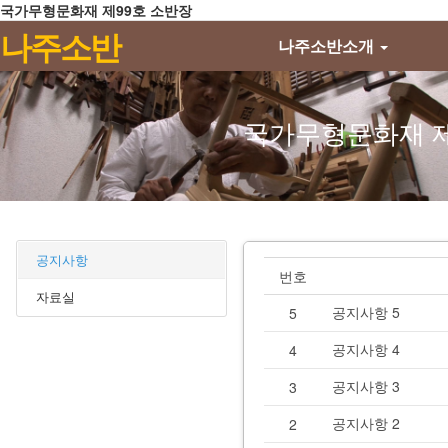
국가무형문화재 제99호 소반장
메뉴 건너뛰기
나주소반
나주소반소개
국가무형문화재 제
공지사항
번호
자료실
공지사항 5
5
공지사항 4
4
공지사항 3
3
공지사항 2
2