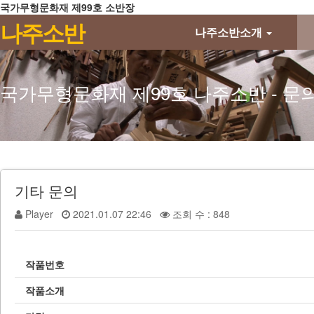
국가무형문화재 제99호 소반장
메뉴 건너뛰기
나주소반
나주소반소개
국가무형문화재 제99호 나주소반 - 문
기타
문의
Player
2021.01.07 22:46
조회 수 : 848
작품번호
작품소개