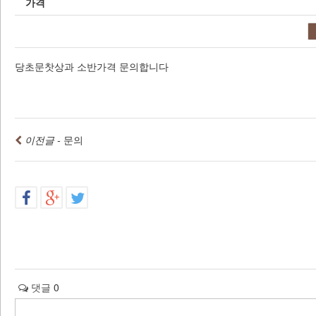
가격
당초문찻상과 소반가격 문의합니다
이전글 -
문의
댓글
0