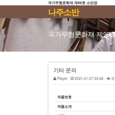
국가무형문화재 제99호 소반장
나주소반
국가무형문화재 제99호
기타
문의
Player
2021.01.07 22:46
조회
작품번호
작품소개