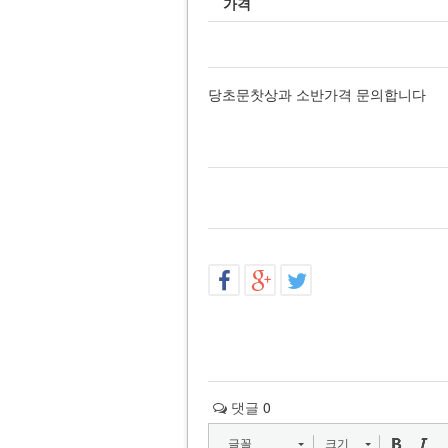
가격
당초문찻상과 소반가격 문의합니다
댓글
0
글꼴
크기