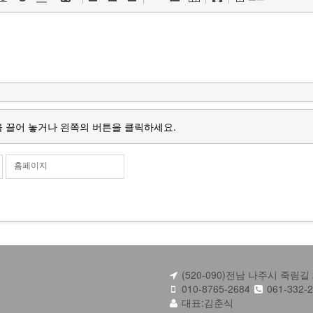
 끌어 놓거나 왼쪽의 버튼을 클릭하세요.
홈페이지
(520-090)전남 나주시 죽림길 
010-8765-2684
061-332-
대표:김춘식